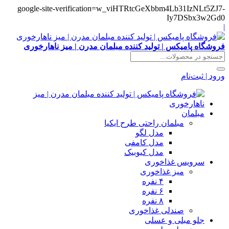
google-site-verification=w_viHTRtcGeXbbm4Lb31IzNLt5ZJ7-
Iy7DSbx3w2Gd0
|
فروشگاه پامیکس | تولید کننده مبلمان مدرن | میز ناهارخوری
ورود | ثبت‌نام
مبلمان
مبلمان راحتی طرح ایکیا
مدل لگو
مدل کامفی
مدل کیوبیک
سرویس غذاخوری
میز غذاخوری
۴ نفره
۶ نفره
۸ نفره
صندلی غذاخوری
جلو مبلی و عسلی