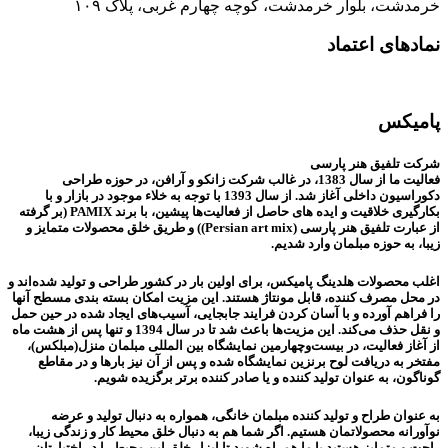
خرمدشت، بلوار خرمدشت، کوچه چهارم غربی، پلاک ۱۰۹
نمادهای اعتماد
پامیکس
شرکت تلفیق هنر پارسی
فعالیت ما از سال 1383، در غالب شرکت زانکو و آرافن، در حوزه طراحی
دکوراسیون داخلی آغاز شد. از سال 1393 با توجه به خلاء موجود در بازار و با
بکارگیری خلاقیت و ایده های حاصل از فعالیت‌ها پیشین، با برند PAMIX (بر گرفته
از عبارت تلفیق هنر پارسی (Persian art mix)) و طریق خلق محصولات متمایز و
زیبا، به حوزه مبلمان وارد شدیم.
اغلب محصولات هلدینگ پامیکس، برای اولین بار در کشور طراحی و تولید شده‌اند و
در محل مصرف کننده، قابل مونتاژ هستند. این مزیت امکان بسته بندی مسطح آنها
را فراهم آورده و با آسان کردن فرایند جابجایی، آسیب‌های ایجاد شده در حین حمل
و نقل حذف می‌کند. این مزیت‌ها باعث شد تا در سال 1394 و تنها پس از هشت ماه
از آغاز فعالیت، در بیست‌وچهارمین نمایشگاه بین المللی مبلمان منزل(مبلکس)،
مفتخر به دریافت لوح برنزین نمایشگاه شده و پس از آن نیز بارها و در مقاطع
گوناگون، به عنوان تولید کننده و یا صادر کننده برتر برگزیده شویم.
به عنوان طراح و تولید کننده مبلمان خانگی، همواره به دنبال تولید و عرضه
نوآورانه محصولاتمان هستیم. اگر شما هم به دنبال خلق محیط کار و زندگی زیبا،
راحت و متمایز هستید با ما همراه شوید تا ابزار خلق این محیط را در اختیارتان