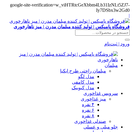
google-site-verification=w_viHTRtcGeXbbm4Lb31IzNLt5ZJ7-
Iy7DSbx3w2Gd0
|
فروشگاه پامیکس | تولید کننده مبلمان مدرن | میز ناهارخوری
ورود | ثبت‌نام
مبلمان
مبلمان راحتی طرح ایکیا
مدل لگو
مدل کامفی
مدل کیوبیک
سرویس غذاخوری
میز غذاخوری
۴ نفره
۶ نفره
۸ نفره
صندلی غذاخوری
جلو مبلی و عسلی