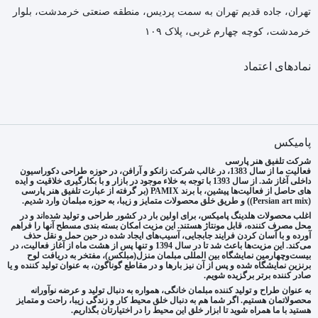
تهران، جاده قدیم تهران به سمت پردیس، منطقه صنعتی خرمدشت، بلوار
خرمدشت، کوچه چهارم غربی، پلاک ۱۰۹
نمادهای اعتماد
پامیکس
شرکت تلفیق هنر پارسی
فعالیت ما از سال 1383، در غالب شرکت زانکو و آرافن، در حوزه طراحی دکوراسیون
داخلی آغاز شد. از سال 1393 با توجه به خلاء موجود در بازار و با بکارگیری خلاقیت و ایده
های حاصل از فعالیت‌ها پیشین، با برند PAMIX (بر گرفته از عبارت تلفیق هنر پارسی
(Persian art mix)) و طریق خلق محصولات متمایز و زیبا، به حوزه مبلمان وارد شدیم.
اغلب محصولات هلدینگ پامیکس، برای اولین بار در کشور طراحی و تولید شده‌اند و در
محل مصرف کننده، قابل مونتاژ هستند. این مزیت امکان بسته بندی مسطح آنها را فراهم
آورده و با آسان کردن فرایند جابجایی، آسیب‌های ایجاد شده در حین حمل و نقل حذف
می‌کند. این مزیت‌ها باعث شد تا در سال 1394 و تنها پس از هشت ماه از آغاز فعالیت، در
بیست‌وچهارمین نمایشگاه بین المللی مبلمان منزل(مبلکس)، مفتخر به دریافت لوح
برنزین نمایشگاه شده و پس از آن نیز بارها و در مقاطع گوناگون، به عنوان تولید کننده و یا
صادر کننده برتر برگزیده شویم.
به عنوان طراح و تولید کننده مبلمان خانگی، همواره به دنبال تولید و عرضه نوآورانه
محصولاتمان هستیم. اگر شما هم به دنبال خلق محیط کار و زندگی زیبا، راحت و متمایز
هستید با ما همراه شوید تا ابزار خلق این محیط را در اختیارتان بگذاریم.