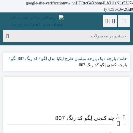
google-site-verification=w_viHTRtcGeXbbm4Lb31IzNLt5ZJ7-
Iy7DSbx3w2Gd0
|
خانه
پارچه
پک پارچه مبلمان طرح ایکیا مدل لگو
کد رنگ 807 لگو
پارچه کنجی لِگو کد رنگ 807
پارچه کنجی لِگو کد رنگ 807