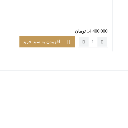
14,400,000
تومان
تعداد:
افزودن به سبد خرید
پارچه
کنجی
لِگو
کد
رنگ
901