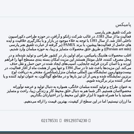
پامیکس
شرکت تلفیق هنر پارسی
فعالیت ما از سال 1383، در غالب شرکت زانکو و آرافن، در حوزه طراحی دکوراسیون
داخلی آغاز شد. از سال 1393 با توجه به خلاء موجود در بازار و با بکارگیری خلاقیت و ایده
های حاصل از فعالیت‌ها پیشین، با برند PAMIX (بر گرفته از عبارت تلفیق هنر پارسی
(Persian art mix)) و طریق خلق محصولات متمایز و زیبا، به حوزه مبلمان وارد شدیم.
اغلب محصولات هلدینگ پامیکس، برای اولین بار در کشور طراحی و تولید شده‌اند و در
محل مصرف کننده، قابل مونتاژ هستند. این مزیت امکان بسته بندی مسطح آنها را فراهم
آورده و با آسان کردن فرایند جابجایی، آسیب‌های ایجاد شده در حین حمل و نقل حذف
می‌کند. این مزیت‌ها باعث شد تا در سال 1394 و تنها پس از هشت ماه از آغاز فعالیت، در
بیست‌وچهارمین نمایشگاه بین المللی مبلمان منزل(مبلکس)، مفتخر به دریافت لوح
برنزین نمایشگاه شده و پس از آن نیز بارها و در مقاطع گوناگون، به عنوان تولید کننده و یا
صادر کننده برتر برگزیده شویم.
به عنوان طراح و تولید کننده مبلمان خانگی، همواره به دنبال تولید و عرضه نوآورانه
محصولاتمان هستیم. اگر شما هم به دنبال خلق محیط کار و زندگی زیبا، راحت و متمایز
هستید با ما همراه شوید تا ابزار خلق این محیط را در اختیارتان بگذاریم.
ما ارزان نیستیم! اما در این سطح از کیفیت، بهترین قیمت را ارائه می‌دهیم.
02178531
09129374230