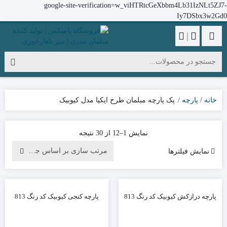
google-site-verification=w_viHTRtcGeXbbm4Lb31IzNLt5ZJ7-
Iy7DSbx3w2Gd0
|
خانه
پارچه
پک پارچه مبلمان طرح ایکیا مدل کیوبیک
Sorted
نمایش 1–12 از 30 نتیجه
by
نمایش فیلترها
latest
پارچه درازکش کیوبیک کد رنگ 813
پارچه کنجی کیوبیک کد رنگ 813