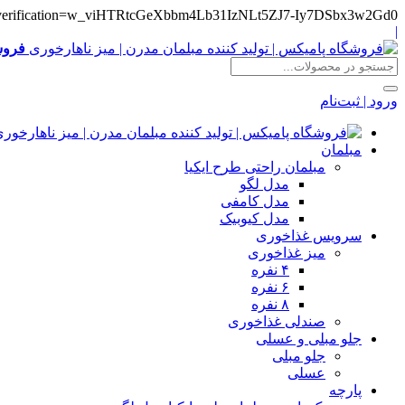
e-verification=w_viHTRtcGeXbbm4Lb31IzNLt5ZJ7-Iy7DSbx3w2Gd0
|
فروش
ورود | ثبت‌نام
مبلمان
مبلمان راحتی طرح ایکیا
مدل لگو
مدل کامفی
مدل کیوبیک
سرویس غذاخوری
میز غذاخوری
۴ نفره
۶ نفره
۸ نفره
صندلی غذاخوری
جلو مبلی و عسلی
جلو مبلی
عسلی
پارچه