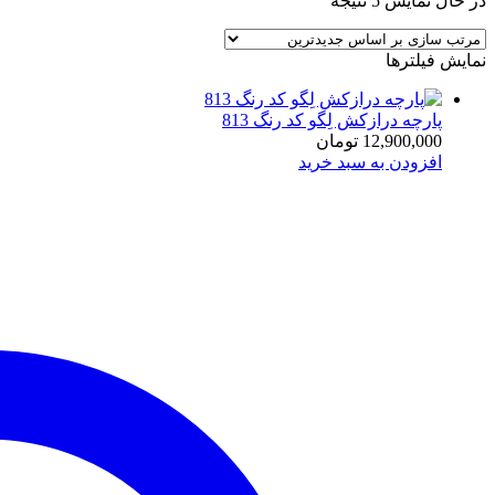
در حال نمایش 5 نتیجه
by
latest
نمایش فیلترها
پارچه درازکش لِگو کد رنگ 813
12,900,000
تومان
افزودن به سبد خرید