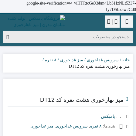
google-site-verification=w_viHTRtcGeXbbm4Lb31IzNLt5ZJ7-
Iy7DSbx3w2Gd0
|
خانه
سرویس غذاخوری
میز غذاخوری
۸ نفره
میز نهارخوری هشت نفره کد DT12
میز نهارخوری هشت نفره کد DT12
برند:
پامیکس
دسته‌بندی‌ها:
۸ نفره
,
سرویس غذاخوری
,
میز غذاخوری