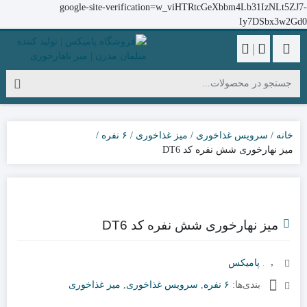
google-site-verification=w_viHTRtcGeXbbm4Lb31IzNLt5ZJ7-
Iy7DSbx3w2Gd0
|
خانه
سرویس غذاخوری
میز غذاخوری
۶ نفره
میز نهارخوری شش نفره کد DT6
میز نهارخوری شش نفره کد DT6
برند:
پامیکس
دسته‌بندی‌ها:
۶ نفره
,
سرویس غذاخوری
,
میز غذاخوری