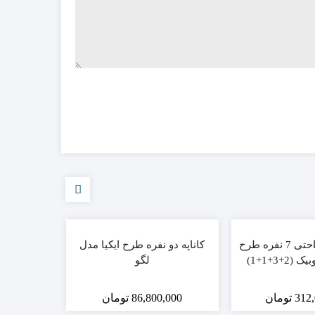
ست مبلمان راحتی 7 نفره طرح
کاناپه دو نفره طرح ایکیا مدل
کاناپه ر
2+3+1+1)
لگو
312,
تومان
86,800,000
تومان
,000