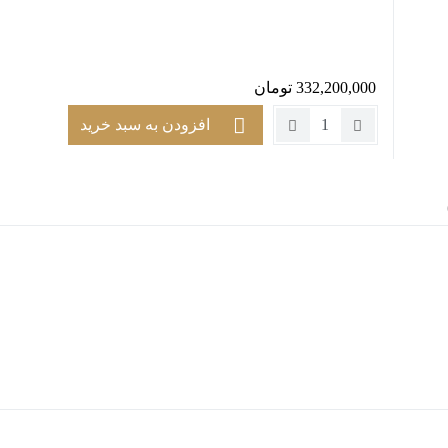
332,200,000
تومان
تعداد:
افزودن به سبد خرید
ست
مبلمان
راحتی
8
نفره
طرح
ایکیا
مدل
کیوبیک
(3+3+1+1)