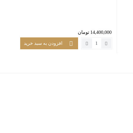
14,400,000
تومان
تعداد:
افزودن به سبد خرید
پارچه
مبل
تک
نفره
لِگو
کد
رنگ
813