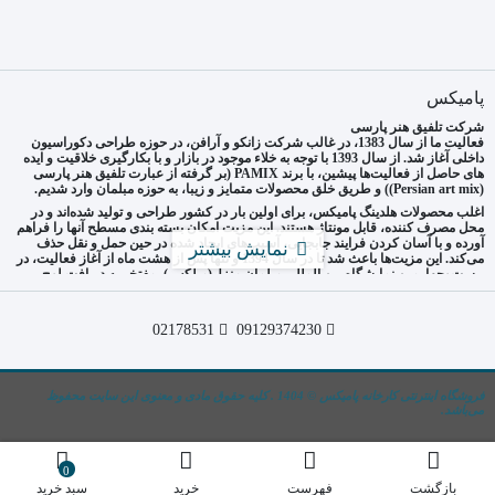
پامیکس
شرکت تلفیق هنر پارسی
فعالیت ما از سال 1383، در غالب شرکت زانکو و آرافن، در حوزه طراحی دکوراسیون
داخلی آغاز شد. از سال 1393 با توجه به خلاء موجود در بازار و با بکارگیری خلاقیت و ایده
های حاصل از فعالیت‌ها پیشین، با برند PAMIX (بر گرفته از عبارت تلفیق هنر پارسی
(Persian art mix)) و طریق خلق محصولات متمایز و زیبا، به حوزه مبلمان وارد شدیم.
اغلب محصولات هلدینگ پامیکس، برای اولین بار در کشور طراحی و تولید شده‌اند و در
محل مصرف کننده، قابل مونتاژ هستند. این مزیت امکان بسته بندی مسطح آنها را فراهم
آورده و با آسان کردن فرایند جابجایی، آسیب‌های ایجاد شده در حین حمل و نقل حذف
نمایش بیشتر
می‌کند. این مزیت‌ها باعث شد تا در سال 1394 و تنها پس از هشت ماه از آغاز فعالیت، در
بیست‌وچهارمین نمایشگاه بین المللی مبلمان منزل(مبلکس)، مفتخر به دریافت لوح
برنزین نمایشگاه شده و پس از آن نیز بارها و در مقاطع گوناگون، به عنوان تولید کننده و یا
صادر کننده برتر برگزیده شویم.
09129374230
02178531
به عنوان طراح و تولید کننده مبلمان خانگی، همواره به دنبال تولید و عرضه نوآورانه
محصولاتمان هستیم. اگر شما هم به دنبال خلق محیط کار و زندگی زیبا، راحت و متمایز
هستید با ما همراه شوید تا ابزار خلق این محیط را در اختیارتان بگذاریم.
ما ارزان نیستیم! اما در این سطح از کیفیت، بهترین قیمت را ارائه می‌دهیم.
فروشگاه اینترنتی کارخانه پامیکس © 1404 . کلیه حقوق مادی و معنوی این سایت محفوظ
می‌باشد.
0
بازگشت
فهرست
خرید
سبد خرید