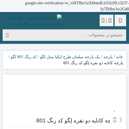
google-site-verification=w_viHTRtcGeXbbm4Lb31IzNLt5ZJ7-
Iy7DSbx3w2Gd0
|
خانه
پارچه
پک پارچه مبلمان طرح ایکیا مدل لگو
کد رنگ 801 لگو
پارچه کاناپه دو نفره لِگو کد رنگ 801
پارچه کاناپه دو نفره لِگو کد رنگ 801