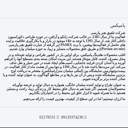
پامیکس
شرکت تلفیق هنر پارسی
فعالیت ما از سال 1383، در غالب شرکت زانکو و آرافن، در حوزه طراحی دکوراسیون
داخلی آغاز شد. از سال 1393 با توجه به خلاء موجود در بازار و با بکارگیری خلاقیت و ایده
های حاصل از فعالیت‌ها پیشین، با برند PAMIX (بر گرفته از عبارت تلفیق هنر پارسی
(Persian art mix)) و طریق خلق محصولات متمایز و زیبا، به حوزه مبلمان وارد شدیم.
اغلب محصولات هلدینگ پامیکس، برای اولین بار در کشور طراحی و تولید شده‌اند و در
محل مصرف کننده، قابل مونتاژ هستند. این مزیت امکان بسته بندی مسطح آنها را فراهم
آورده و با آسان کردن فرایند جابجایی، آسیب‌های ایجاد شده در حین حمل و نقل حذف
می‌کند. این مزیت‌ها باعث شد تا در سال 1394 و تنها پس از هشت ماه از آغاز فعالیت، در
بیست‌وچهارمین نمایشگاه بین المللی مبلمان منزل(مبلکس)، مفتخر به دریافت لوح
برنزین نمایشگاه شده و پس از آن نیز بارها و در مقاطع گوناگون، به عنوان تولید کننده و یا
صادر کننده برتر برگزیده شویم.
به عنوان طراح و تولید کننده مبلمان خانگی، همواره به دنبال تولید و عرضه نوآورانه
محصولاتمان هستیم. اگر شما هم به دنبال خلق محیط کار و زندگی زیبا، راحت و متمایز
هستید با ما همراه شوید تا ابزار خلق این محیط را در اختیارتان بگذاریم.
ما ارزان نیستیم! اما در این سطح از کیفیت، بهترین قیمت را ارائه می‌دهیم.
02178531
09129374230