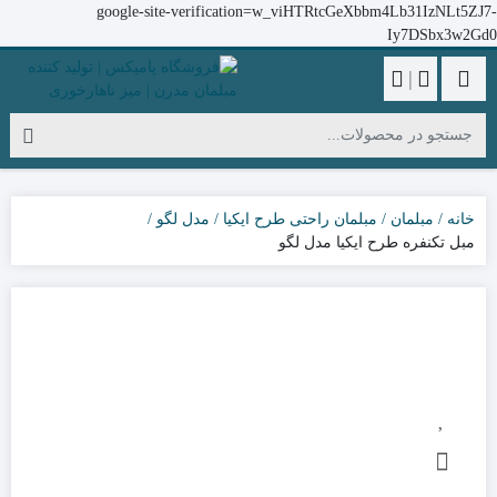
google-site-verification=w_viHTRtcGeXbbm4Lb31IzNLt5ZJ7-
Iy7DSbx3w2Gd0
|
خانه
مبلمان
مبلمان راحتی طرح ایکیا
مدل لگو
مبل تکنفره طرح ایکیا مدل لگو