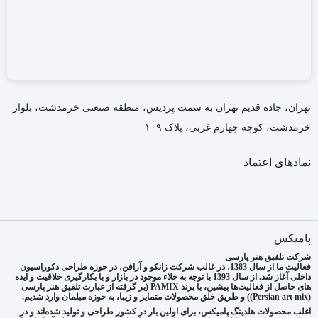
تهران، جاده قدیم تهران به سمت پردیس، منطقه صنعتی خرمدشت، بلوار
خرمدشت، کوچه چهارم غربی، پلاک ۱۰۹
نمادهای اعتماد
پامیکس
شرکت تلفیق هنر پارسی
فعالیت ما از سال 1383، در غالب شرکت زانکو و آرافن، در حوزه طراحی دکوراسیون
داخلی آغاز شد. از سال 1393 با توجه به خلاء موجود در بازار و با بکارگیری خلاقیت و ایده
های حاصل از فعالیت‌ها پیشین، با برند PAMIX (بر گرفته از عبارت تلفیق هنر پارسی
(Persian art mix)) و طریق خلق محصولات متمایز و زیبا، به حوزه مبلمان وارد شدیم.
اغلب محصولات هلدینگ پامیکس، برای اولین بار در کشور طراحی و تولید شده‌اند و در