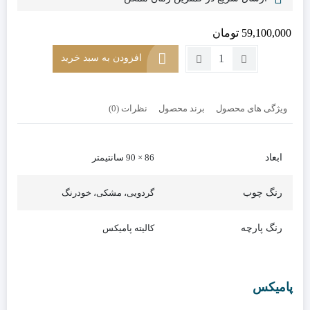
59,100,000
تومان
تعداد:
افزودن به سبد خرید
مبل
تکنفره
طرح
ویژگی های محصول
برند محصول
نظرات (0)
ایکیا
مدل
لگو
ابعاد
86 × 90 سانتیمتر
رنگ چوب
گردویی، مشکی، خودرنگ
رنگ پارچه
کالیته پامیکس
پامیکس