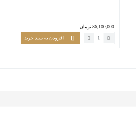
86,100,000
تومان
تعداد:
افزودن به سبد خرید
کاناپه
دو
نفره
طرح
ایکیا
مدل
کیوبیک