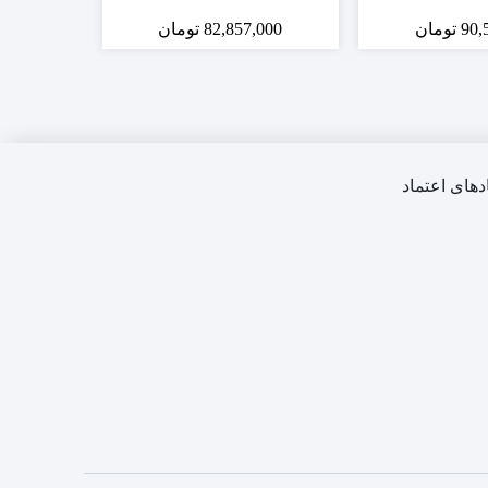
90,
تومان
82,857,000
تومان
,000
دهای اعتماد