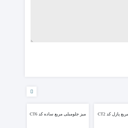
ع پازل کد CT2
میز جلومبلی مربع ساده کد CT6
میز جلومب