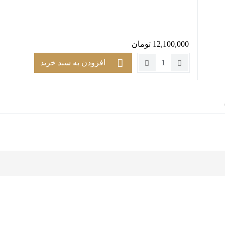
12,100,000
تومان
تعداد:
افزودن به سبد خرید
میز
عسلی
پازل
کد
ST1