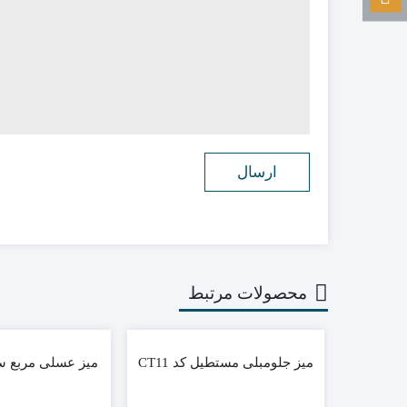
محصولات مرتبط
میز جلومبلی مستطیل کد CT11
میز عسلی مربع ساده