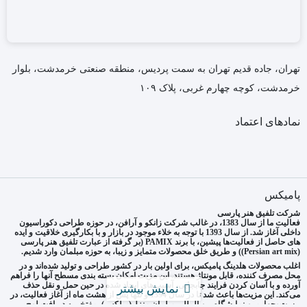
تهران، جاده قدیم تهران به سمت پردیس، منطقه صنعتی خرمدشت، بلوار
خرمدشت، کوچه چهارم غربی، پلاک ۱۰۹
نمادهای اعتماد
پامیکس
شرکت تلفیق هنر پارسی
فعالیت ما از سال 1383، در غالب شرکت زانکو و آرافن، در حوزه طراحی دکوراسیون
داخلی آغاز شد. از سال 1393 با توجه به خلاء موجود در بازار و با بکارگیری خلاقیت و ایده
های حاصل از فعالیت‌ها پیشین، با برند PAMIX (بر گرفته از عبارت تلفیق هنر پارسی
(Persian art mix)) و طریق خلق محصولات متمایز و زیبا، به حوزه مبلمان وارد شدیم.
اغلب محصولات هلدینگ پامیکس، برای اولین بار در کشور طراحی و تولید شده‌اند و در
محل مصرف کننده، قابل مونتاژ هستند. این مزیت امکان بسته بندی مسطح آنها را فراهم
آورده و با آسان کردن فرایند جابجایی، آسیب‌های ایجاد شده در حین حمل و نقل حذف
نمایش بیشتر
می‌کند. این مزیت‌ها باعث شد تا در سال 1394 و تنها پس از هشت ماه از آغاز فعالیت، در
بیست‌وچهارمین نمایشگاه بین المللی مبلمان منزل(مبلکس)، مفتخر به دریافت لوح