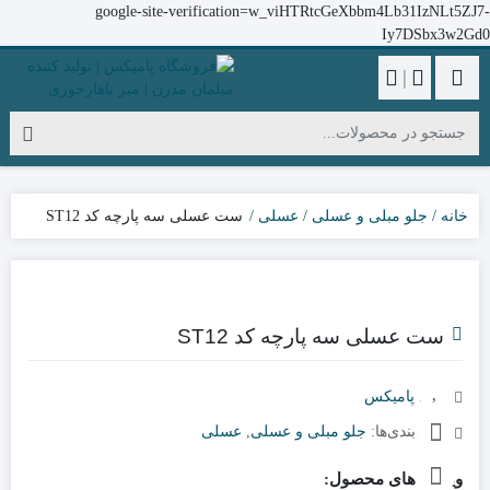
google-site-verification=w_viHTRtcGeXbbm4Lb31IzNLt5ZJ7-
Iy7DSbx3w2Gd0
|
خانه
جلو مبلی و عسلی
عسلی
ست عسلی سه پارچه کد ST12
ست عسلی سه پارچه کد ST12
برند:
پامیکس
دسته‌بندی‌ها:
جلو مبلی و عسلی
,
عسلی
ویژگی های محصول: