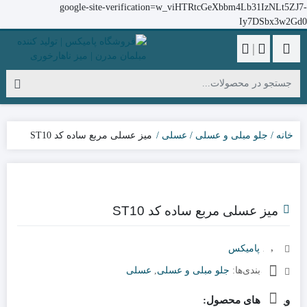
google-site-verification=w_viHTRtcGeXbbm4Lb31IzNLt5ZJ7-
Iy7DSbx3w2Gd0
|
خانه
جلو مبلی و عسلی
عسلی
میز عسلی مربع ساده کد ST10
میز عسلی مربع ساده کد ST10
برند:
پامیکس
دسته‌بندی‌ها:
جلو مبلی و عسلی
,
عسلی
ویژگی های محصول: