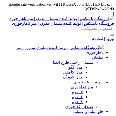
google-site-verification=w_viHTRtcGeXbbm4Lb31IzNLt5ZJ7-
Iy7DSbx3w2Gd0
|
فروشگاه پامیکس | تولید کننده مبلمان مدرن | میز ناهارخوری
ورود | ثبت‌نام
مبلمان
مبلمان راحتی طرح ایکیا
مدل لگو
مدل کامفی
مدل کیوبیک
سرویس غذاخوری
میز غذاخوری
۴ نفره
۶ نفره
۸ نفره
صندلی غذاخوری
جلو مبلی و عسلی