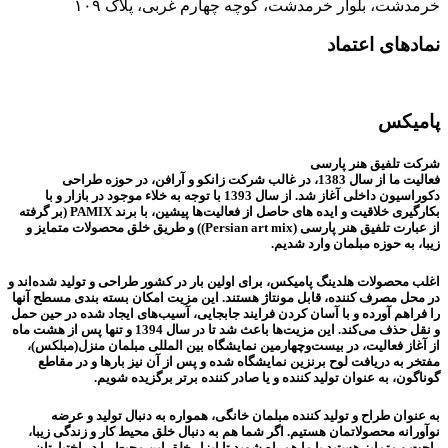
خرمدشت، بلوار خرمدشت، کوچه چهارم غربی، پلاک ۱۰۹
نمادهای اعتماد
پامیکس
شرکت تلفیق هنر پارسی
فعالیت ما از سال 1383، در غالب شرکت زانکو و آرافن، در حوزه طراحی
دکوراسیون داخلی آغاز شد. از سال 1393 با توجه به خلاء موجود در بازار و با
بکارگیری خلاقیت و ایده های حاصل از فعالیت‌ها پیشین، با برند PAMIX (بر گرفته
از عبارت تلفیق هنر پارسی (Persian art mix)) و طریق خلق محصولات متمایز و
زیبا، به حوزه مبلمان وارد شدیم.
اغلب محصولات هلدینگ پامیکس، برای اولین بار در کشور طراحی و تولید شده‌اند و
در محل مصرف کننده، قابل مونتاژ هستند. این مزیت امکان بسته بندی مسطح آنها
را فراهم آورده و با آسان کردن فرایند جابجایی، آسیب‌های ایجاد شده در حین حمل
و نقل حذف می‌کند. این مزیت‌ها باعث شد تا در سال 1394 و تنها پس از هشت ماه
از آغاز فعالیت، در بیست‌وچهارمین نمایشگاه بین المللی مبلمان منزل(مبلکس)،
مفتخر به دریافت لوح برنزین نمایشگاه شده و پس از آن نیز بارها و در مقاطع
گوناگون، به عنوان تولید کننده و یا صادر کننده برتر برگزیده شویم.
به عنوان طراح و تولید کننده مبلمان خانگی، همواره به دنبال تولید و عرضه
نوآورانه محصولاتمان هستیم. اگر شما هم به دنبال خلق محیط کار و زندگی زیبا،
راحت و متمایز هستید با ما همراه شوید تا ابزار خلق این محیط را در اختیارتان