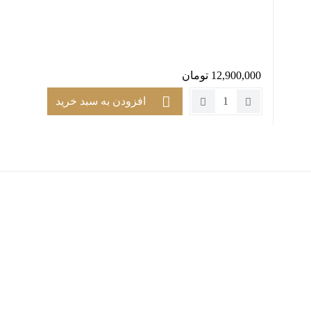
12,900,000
تومان
تعداد:
افزودن به سبد خرید
پارچه
درازکش
لِگو
کد
رنگ
801