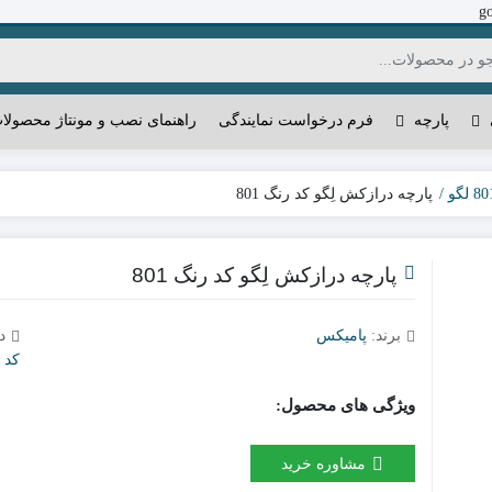
g
پارچه
فرم درخواست نمایندگی
راهنمای نصب و مونتاژ محصولا
پارچه درازکش لِگو کد رنگ 801
پارچه درازکش لِگو کد رنگ 801
برند:
پامیکس
د
کد رنگ
ویژگی های محصول:
مشاوره خرید