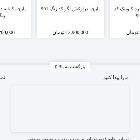
فره کیوبیک کد
پارچه درازکش لِگو کد رنگ 901
پارچه کاناپه د
رنگ 
تومان
12,900,000
تومان
200,000
بازگشت به بالا
مارا پیدا کنید
نما
تهران، جاده قدیم تهران به سمت پردیس، منطقه صنعتی