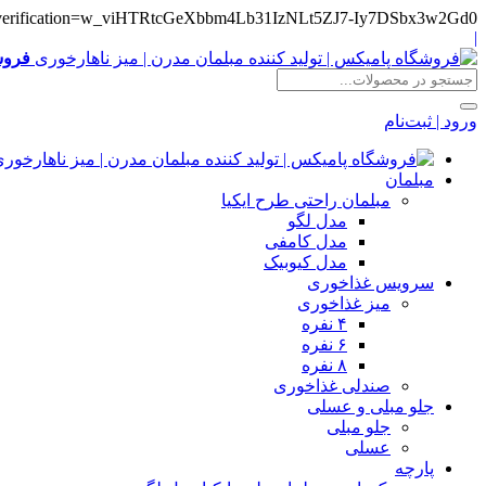
e-verification=w_viHTRtcGeXbbm4Lb31IzNLt5ZJ7-Iy7DSbx3w2Gd0
|
فروش
ورود | ثبت‌نام
مبلمان
مبلمان راحتی طرح ایکیا
مدل لگو
مدل کامفی
مدل کیوبیک
سرویس غذاخوری
میز غذاخوری
۴ نفره
۶ نفره
۸ نفره
صندلی غذاخوری
جلو مبلی و عسلی
جلو مبلی
عسلی
پارچه