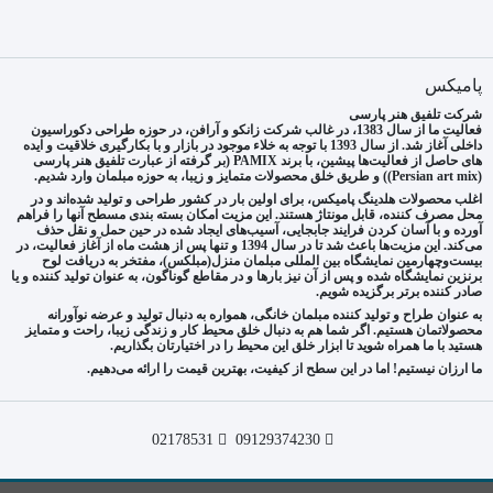
پامیکس
شرکت تلفیق هنر پارسی
فعالیت ما از سال 1383، در غالب شرکت زانکو و آرافن، در حوزه طراحی دکوراسیون
داخلی آغاز شد. از سال 1393 با توجه به خلاء موجود در بازار و با بکارگیری خلاقیت و ایده
های حاصل از فعالیت‌ها پیشین، با برند PAMIX (بر گرفته از عبارت تلفیق هنر پارسی
(Persian art mix)) و طریق خلق محصولات متمایز و زیبا، به حوزه مبلمان وارد شدیم.
اغلب محصولات هلدینگ پامیکس، برای اولین بار در کشور طراحی و تولید شده‌اند و در
محل مصرف کننده، قابل مونتاژ هستند. این مزیت امکان بسته بندی مسطح آنها را فراهم
آورده و با آسان کردن فرایند جابجایی، آسیب‌های ایجاد شده در حین حمل و نقل حذف
می‌کند. این مزیت‌ها باعث شد تا در سال 1394 و تنها پس از هشت ماه از آغاز فعالیت، در
بیست‌وچهارمین نمایشگاه بین المللی مبلمان منزل(مبلکس)، مفتخر به دریافت لوح
برنزین نمایشگاه شده و پس از آن نیز بارها و در مقاطع گوناگون، به عنوان تولید کننده و یا
صادر کننده برتر برگزیده شویم.
به عنوان طراح و تولید کننده مبلمان خانگی، همواره به دنبال تولید و عرضه نوآورانه
محصولاتمان هستیم. اگر شما هم به دنبال خلق محیط کار و زندگی زیبا، راحت و متمایز
هستید با ما همراه شوید تا ابزار خلق این محیط را در اختیارتان بگذاریم.
ما ارزان نیستیم! اما در این سطح از کیفیت، بهترین قیمت را ارائه می‌دهیم.
02178531
09129374230