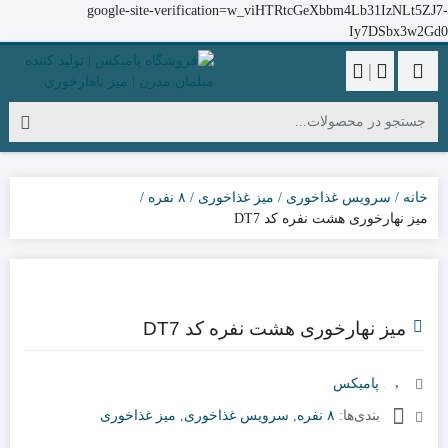
google-site-verification=w_viHTRtcGeXbbm4Lb31IzNLt5ZJ7-
Iy7DSbx3w2Gd0
|
خانه
سرویس غذاخوری
میز غذاخوری
۸ نفره
میز نهارخوری هشت نفره کد DT7
میز نهارخوری هشت نفره کد DT7
برند:
پامیکس
دسته‌بندی‌ها:
۸ نفره
,
سرویس غذاخوری
,
میز غذاخوری