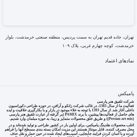
تهران، جاده قدیم تهران به سمت پردیس، منطقه صنعتی خرمدشت، بلوار
خرمدشت، کوچه چهارم غربی، پلاک ۱۰۹
نمادهای اعتماد
پامیکس
شرکت تلفیق هنر پارسی
فعالیت ما از سال 1383، در غالب شرکت زانکو و آرافن، در حوزه طراحی دکوراسیون
داخلی آغاز شد. از سال 1393 با توجه به خلاء موجود در بازار و با بکارگیری خلاقیت و ایده
های حاصل از فعالیت‌ها پیشین، با برند PAMIX (بر گرفته از عبارت تلفیق هنر پارسی
(Persian art mix)) و طریق خلق محصولات متمایز و زیبا، به حوزه مبلمان وارد شدیم.
اغلب محصولات هلدینگ پامیکس، برای اولین بار در کشور طراحی و تولید شده‌اند و در
محل مصرف کننده، قابل مونتاژ هستند. این مزیت امکان بسته بندی مسطح آنها را فراهم
آورده و با آسان کردن فرایند جابجایی، آسیب‌های ایجاد شده در حین حمل و نقل حذف