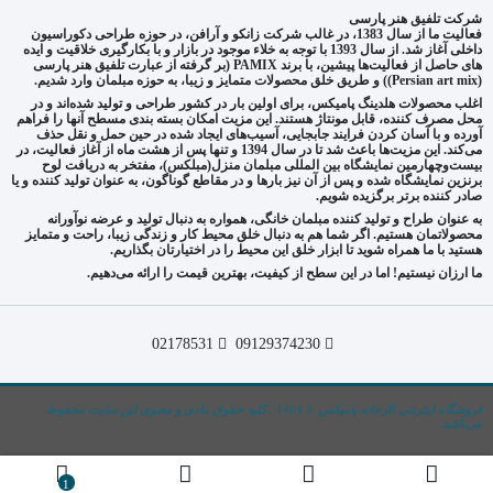
شرکت تلفیق هنر پارسی
فعالیت ما از سال 1383، در غالب شرکت زانکو و آرافن، در حوزه طراحی دکوراسیون
داخلی آغاز شد. از سال 1393 با توجه به خلاء موجود در بازار و با بکارگیری خلاقیت و ایده
های حاصل از فعالیت‌ها پیشین، با برند PAMIX (بر گرفته از عبارت تلفیق هنر پارسی
(Persian art mix)) و طریق خلق محصولات متمایز و زیبا، به حوزه مبلمان وارد شدیم.
اغلب محصولات هلدینگ پامیکس، برای اولین بار در کشور طراحی و تولید شده‌اند و در
محل مصرف کننده، قابل مونتاژ هستند. این مزیت امکان بسته بندی مسطح آنها را فراهم
آورده و با آسان کردن فرایند جابجایی، آسیب‌های ایجاد شده در حین حمل و نقل حذف
می‌کند. این مزیت‌ها باعث شد تا در سال 1394 و تنها پس از هشت ماه از آغاز فعالیت، در
بیست‌وچهارمین نمایشگاه بین المللی مبلمان منزل(مبلکس)، مفتخر به دریافت لوح
برنزین نمایشگاه شده و پس از آن نیز بارها و در مقاطع گوناگون، به عنوان تولید کننده و یا
صادر کننده برتر برگزیده شویم.
به عنوان طراح و تولید کننده مبلمان خانگی، همواره به دنبال تولید و عرضه نوآورانه
محصولاتمان هستیم. اگر شما هم به دنبال خلق محیط کار و زندگی زیبا، راحت و متمایز
هستید با ما همراه شوید تا ابزار خلق این محیط را در اختیارتان بگذاریم.
ما ارزان نیستیم! اما در این سطح از کیفیت، بهترین قیمت را ارائه می‌دهیم.
02178531
09129374230
فروشگاه اینترنتی کارخانه پامیکس © 1404 . کلیه حقوق مادی و معنوی این سایت محفوظ
می‌باشد.
1