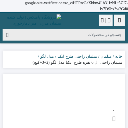
google-site-verification=w_viHTRtcGeXbbm4Lb31IzNLt5ZJ7-
Iy7DSbx3w2Gd0
|
خانه
مبلمان
مبلمان راحتی طرح ایکیا
مدل لگو
مبلمان راحتی ال 6 نفره طرح ایکیا مدل لگو (2+3+کنج)