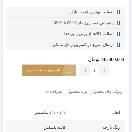
ضمانت بهترین قیمت بازار
پشتیبانی همه روزه از 09:00 تا 18:00
اصالت کالاها از برترین برندها
ارسال سریع در کمترین زمان ممکن
243,400,000
تومان
تعداد:
افزودن به سبد خرید
مبلمان
راحتی
ال
ویژگی های محصول
برند محصول
نظرات (0)
6
نفره
طرح
ایکیا
ابعاد
243 × 243 سانتیمتر
مدل
لگو
رنگ پارچه
کالیته پامیکس
(2+3+کنج)