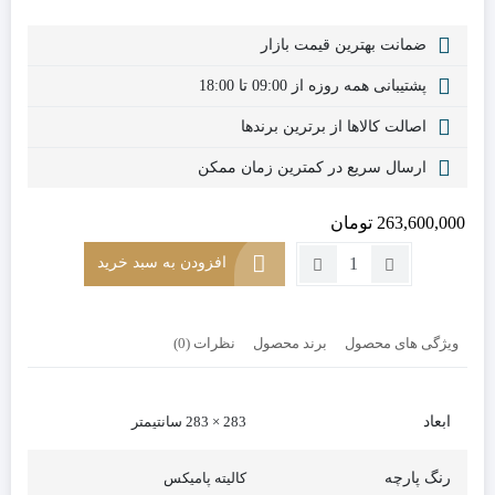
ضمانت بهترین قیمت بازار
پشتیبانی همه روزه از 09:00 تا 18:00
اصالت کالاها از برترین برندها
ارسال سریع در کمترین زمان ممکن
263,600,000
تومان
تعداد:
افزودن به سبد خرید
مبلمان
راحتی
ال
ویژگی های محصول
برند محصول
نظرات (0)
7
نفره
مدل
ایکیا
ابعاد
283 × 283 سانتیمتر
لگو
(3+3+کنج)
رنگ پارچه
کالیته پامیکس