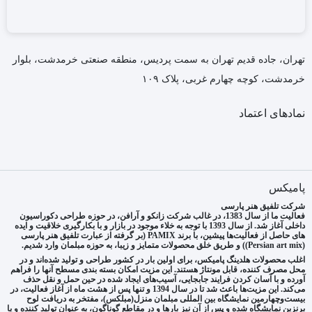
تهران، جاده قدیم تهران به سمت پردیس، منطقه صنعتی خرمدشت، بلوار
خرمدشت، کوچه چهارم غربی، پلاک ۱۰۹
نمادهای اعتماد
پامیکس
شرکت تلفیق هنر پارسی
فعالیت ما از سال 1383، در غالب شرکت زانکو و آرافن، در حوزه طراحی دکوراسیون
داخلی آغاز شد. از سال 1393 با توجه به خلاء موجود در بازار و با بکارگیری خلاقیت و ایده
های حاصل از فعالیت‌ها پیشین، با برند PAMIX (بر گرفته از عبارت تلفیق هنر پارسی
(Persian art mix)) و طریق خلق محصولات متمایز و زیبا، به حوزه مبلمان وارد شدیم.
اغلب محصولات هلدینگ پامیکس، برای اولین بار در کشور طراحی و تولید شده‌اند و در
محل مصرف کننده، قابل مونتاژ هستند. این مزیت امکان بسته بندی مسطح آنها را فراهم
آورده و با آسان کردن فرایند جابجایی، آسیب‌های ایجاد شده در حین حمل و نقل حذف
می‌کند. این مزیت‌ها باعث شد تا در سال 1394 و تنها پس از هشت ماه از آغاز فعالیت، در
بیست‌وچهارمین نمایشگاه بین المللی مبلمان منزل(مبلکس)، مفتخر به دریافت لوح
برنزین نمایشگاه شده و پس از آن نیز بارها و در مقاطع گوناگون، به عنوان تولید کننده و یا