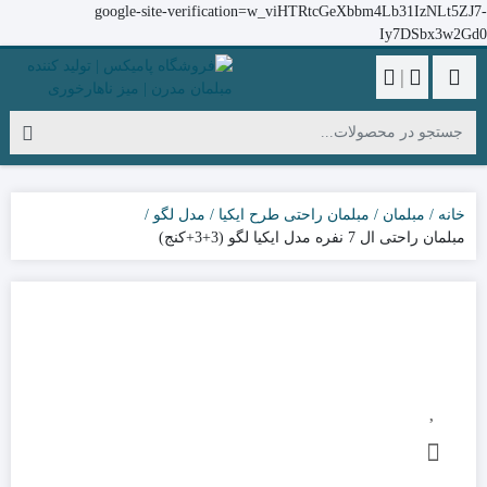
google-site-verification=w_viHTRtcGeXbbm4Lb31IzNLt5ZJ7-
Iy7DSbx3w2Gd0
|
خانه
مبلمان
مبلمان راحتی طرح ایکیا
مدل لگو
مبلمان راحتی ال 7 نفره مدل ایکیا لگو (3+3+کنج)