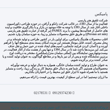
پامیکس
شرکت تلفیق هنر پارسی
فعالیت ما از سال 1383، در غالب شرکت زانکو و آرافن، در حوزه طراحی دکوراسیون
داخلی آغاز شد. از سال 1393 با توجه به خلاء موجود در بازار و با بکارگیری خلاقیت و ایده
های حاصل از فعالیت‌ها پیشین، با برند PAMIX (بر گرفته از عبارت تلفیق هنر پارسی
(Persian art mix)) و طریق خلق محصولات متمایز و زیبا، به حوزه مبلمان وارد شدیم.
اغلب محصولات هلدینگ پامیکس، برای اولین بار در کشور طراحی و تولید شده‌اند و در
محل مصرف کننده، قابل مونتاژ هستند. این مزیت امکان بسته بندی مسطح آنها را فراهم
آورده و با آسان کردن فرایند جابجایی، آسیب‌های ایجاد شده در حین حمل و نقل حذف
می‌کند. این مزیت‌ها باعث شد تا در سال 1394 و تنها پس از هشت ماه از آغاز فعالیت، در
بیست‌وچهارمین نمایشگاه بین المللی مبلمان منزل(مبلکس)، مفتخر به دریافت لوح
برنزین نمایشگاه شده و پس از آن نیز بارها و در مقاطع گوناگون، به عنوان تولید کننده و یا
صادر کننده برتر برگزیده شویم.
به عنوان طراح و تولید کننده مبلمان خانگی، همواره به دنبال تولید و عرضه نوآورانه
محصولاتمان هستیم. اگر شما هم به دنبال خلق محیط کار و زندگی زیبا، راحت و متمایز
هستید با ما همراه شوید تا ابزار خلق این محیط را در اختیارتان بگذاریم.
ما ارزان نیستیم! اما در این سطح از کیفیت، بهترین قیمت را ارائه می‌دهیم.
02178531
09129374230
فروشگاه اینترنتی کارخانه پامیکس © 1404 . کلیه حقوق مادی و معنوی این سایت محفوظ