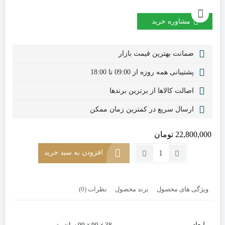
مشاوره خرید
ضمانت بهترین قیمت بازار
پشتیبانی همه روزه از 09:00 تا 18:00
اصالت کالاها از برترین برندها
ارسال سریع در کمترین زمان ممکن
22,800,000
تومان
تعداد:
افزودن به سبد خرید
میز
جلومبلی
مربع
ویژگی های محصول
برند محصول
نظرات (0)
کد
C10
ابعاد
38 × 90 × 90 سانتیمتر