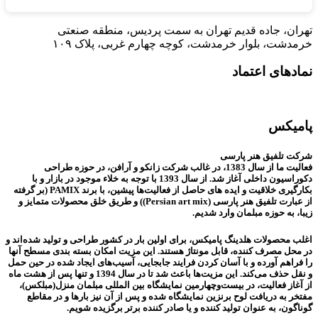
تهران، جاده قدیم تهران به سمت پردیس، منطقه صنعتی
خرمدشت، بلوار خرمدشت، کوچه چهارم غربی، پلاک ۱۰۹
نمادهای اعتماد
پامیکس
شرکت تلفیق هنر پارسی
فعالیت ما از سال 1383، در غالب شرکت زانکو و آرافن، در حوزه طراحی
دکوراسیون داخلی آغاز شد. از سال 1393 با توجه به خلاء موجود در بازار و با
بکارگیری خلاقیت و ایده های حاصل از فعالیت‌ها پیشین، با برند PAMIX (بر گرفته
از عبارت تلفیق هنر پارسی (Persian art mix)) و طریق خلق محصولات متمایز و
زیبا، به حوزه مبلمان وارد شدیم.
اغلب محصولات هلدینگ پامیکس، برای اولین بار در کشور طراحی و تولید شده‌اند و
در محل مصرف کننده، قابل مونتاژ هستند. این مزیت امکان بسته بندی مسطح آنها
را فراهم آورده و با آسان کردن فرایند جابجایی، آسیب‌های ایجاد شده در حین حمل
و نقل حذف می‌کند. این مزیت‌ها باعث شد تا در سال 1394 و تنها پس از هشت ماه
از آغاز فعالیت، در بیست‌وچهارمین نمایشگاه بین المللی مبلمان منزل(مبلکس)،
مفتخر به دریافت لوح برنزین نمایشگاه شده و پس از آن نیز بارها و در مقاطع
گوناگون، به عنوان تولید کننده و یا صادر کننده برتر برگزیده شویم.