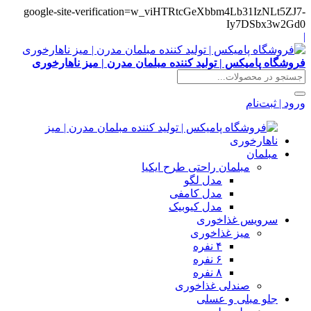
google-site-verification=w_viHTRtcGeXbbm4Lb31IzNLt5ZJ7-
Iy7DSbx3w2Gd0
|
فروشگاه پامیکس | تولید کننده مبلمان مدرن | میز ناهارخوری
ورود | ثبت‌نام
مبلمان
مبلمان راحتی طرح ایکیا
مدل لگو
مدل کامفی
مدل کیوبیک
سرویس غذاخوری
میز غذاخوری
۴ نفره
۶ نفره
۸ نفره
صندلی غذاخوری
جلو مبلی و عسلی