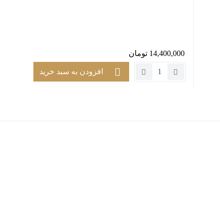
14,400,000
تومان
تعداد:
افزودن به سبد خرید
پارچه
مبل
تک
نفره
کیوبیک
کد
رنگ
802